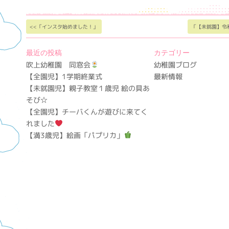
<<「インスタ始めました！」
「【未就園】令
最近の投稿
カテゴリー
吹上幼稚園 同窓会
幼稚園ブログ
【全園児】1学期終業式
最新情報
【未就園児】親子教室１歳児 絵の具あ
そび☆
【全園児】チーバくんが遊びに来てく
れました
【満3歳児】絵画「パプリカ」