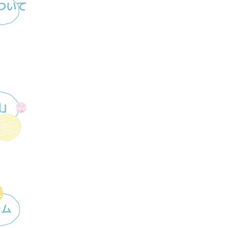
ついて
組」
ラム