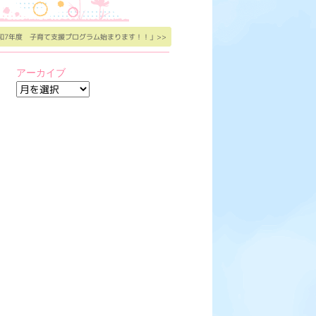
和7年度 子育て支援プログラム始まります！！」>>
アーカイブ
ア
ー
カ
イ
ブ