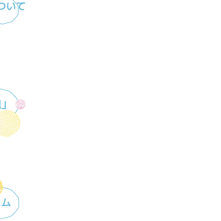
ついて
組」
ラム