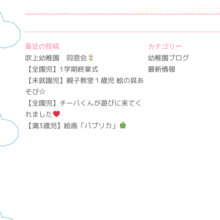
最近の投稿
カテゴリー
吹上幼稚園 同窓会
幼稚園ブログ
【全園児】1学期終業式
最新情報
【未就園児】親子教室１歳児 絵の具あ
そび☆
【全園児】チーバくんが遊びに来てく
れました
【満3歳児】絵画「パプリカ」