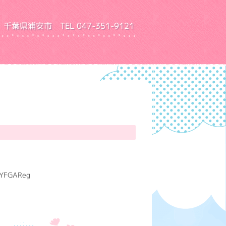
千葉県浦安市 TEL 047-351-9121
園 ふきあげ幼稚園
RYFGAReg