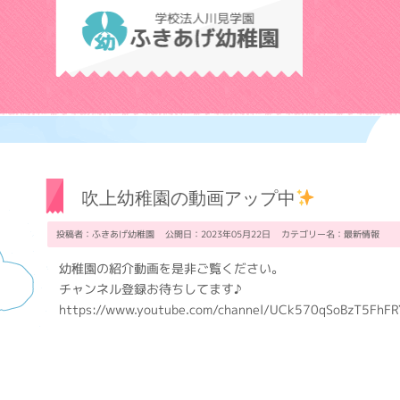
学校法人川見学
吹上幼稚園の動画アップ中
投稿者：ふきあげ幼稚園 公開日：2023年05月22日 カテゴリー名：
最新情報
幼稚園の紹介動画を是非ご覧ください。
チャンネル登録お待ちしてます♪
https://www.youtube.com/channel/UCk570qSoBzT5FhF