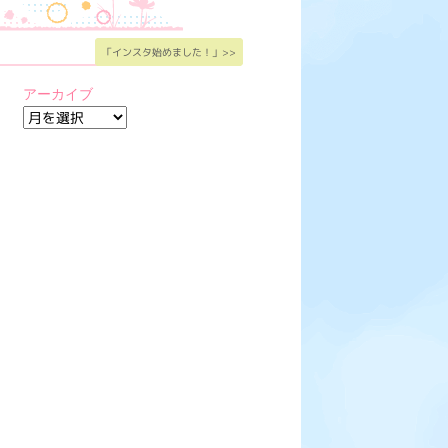
「インスタ始めました！」>>
アーカイブ
ア
ー
カ
イ
ブ