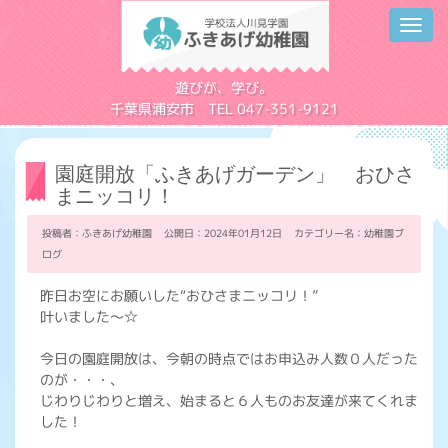
Toggl
navig
学校法人川見学園
遊びが、学び。
千葉県浦安市 TEL 047-351-9121
園庭開放「ふきあげガーデン」 おひさ
まニッコリ！
投稿者：ふきあげ幼稚園 公開日：2024年01月12日 カテゴリー名：
幼稚園ブ
ログ
昨日お空にお願いした“おひさまニッコリ！”
叶いました～☆
今日の園庭開放は、今朝の時点ではお申込み人数０人だった
のが・・・、
じわりじわりと増え、始まると６人ものお友達が来てくれま
した！