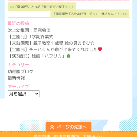
<<「満3歳児ことり組「室内遊びの様子♡」」
「園庭開放「ふきあげガーデン」 寒さなんて！」>>
最近の投稿
吹上幼稚園 同窓会
【全園児】1学期終業式
【未就園児】親子教室１歳児 絵の具あそび☆
【全園児】チーバくんが遊びに来てくれました
【満3歳児】絵画「パプリカ」
カテゴリー
幼稚園ブログ
最新情報
アーカイブ
ア
ー
カ
イ
ブ
園児募集
採用募集要項
お問合わせ