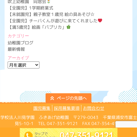
吹上幼稚園 同窓会
【全園児】1学期終業式
【未就園児】親子教室１歳児 絵の具あそび☆
【全園児】チーバくんが遊びに来てくれました
【満3歳児】絵画「パプリカ」
カテゴリー
幼稚園ブログ
最新情報
アーカイブ
ア
ー
カ
イ
ブ
園児募集
採用募集要項
お問合わせ
学校法人川見学園 ふきあげ幼稚園 〒279-0043 千葉県浦安市富士
見5-10-1 TEL 047-351-9121 FAX 047-354-4574
Copyright ©Fukiage Kindergarten