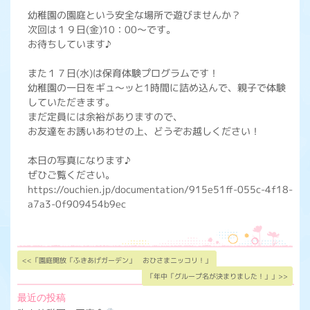
幼稚園の園庭という安全な場所で遊びませんか？
次回は１９日(金)10：00～です。
お待ちしています♪
また１７日(水)は保育体験プログラムです！
幼稚園の一日をギュ～ッと1時間に詰め込んで、親子で体験
していただきます。
まだ定員には余裕がありますので、
お友達をお誘いあわせの上、どうぞお越しください！
本日の写真になります♪
ぜひご覧ください。
https://ouchien.jp/documentation/915e51ff-055c-4f18-
a7a3-0f909454b9ec
<<「園庭開放「ふきあげガーデン」 おひさまニッコリ！」
「年中「グループ名が決まりました！」」>>
最近の投稿