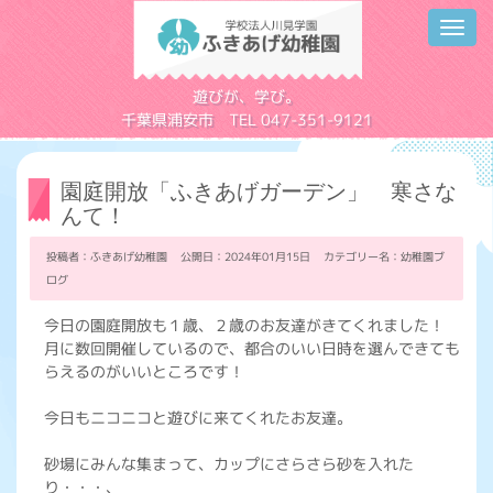
Toggl
navig
学校法人川見学園
遊びが、学び。
千葉県浦安市 TEL 047-351-9121
園庭開放「ふきあげガーデン」 寒さな
んて！
投稿者：ふきあげ幼稚園 公開日：2024年01月15日 カテゴリー名：
幼稚園ブ
ログ
今日の園庭開放も１歳、２歳のお友達がきてくれました！
月に数回開催しているので、都合のいい日時を選んできても
らえるのがいいところです！
今日もニコニコと遊びに来てくれたお友達。
砂場にみんな集まって、カップにさらさら砂を入れた
り・・・、