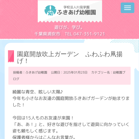
Toggl
navig
学校法人川見学園
遊びが、学び。
千葉県浦安市 TEL 047-351-9121
園庭開放吹上ガーデン ふわふわ凧揚
げ！
投稿者：ふきあげ幼稚園 公開日：2025年01月23日 カテゴリー名：
幼稚園ブ
ログ
綺麗な青空、眩しい太陽♪
今年も小さなお友達の園庭開放ふきあげガーデンが始まりま
した！
今回は15人ものお友達が来園！
「あ、あ！」と、好きな遊びを指さして遊具に向かっていく
姿も頼もしく感じます。
保護者様からはこんなお言葉が。