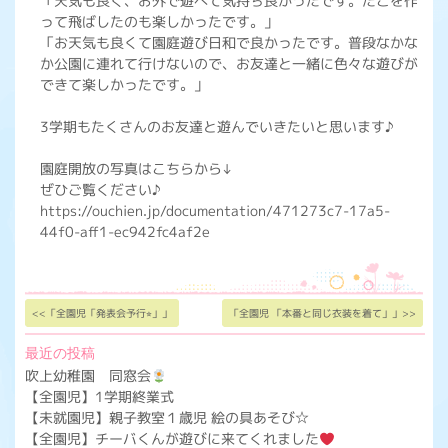
「天気も良く、お外で遊べて気持ち良かったです。たこを作
って飛ばしたのも楽しかったです。」
「お天気も良くて園庭遊び日和で良かったです。普段なかな
か公園に連れて行けないので、お友達と一緒に色々な遊びが
できて楽しかったです。」
3学期もたくさんのお友達と遊んでいきたいと思います♪
園庭開放の写真はこちらから↓
ぜひご覧ください♪
https://ouchien.jp/documentation/471273c7-17a5-
44f0-aff1-ec942fc4af2e
<<「全園児「発表会予行⭐︎」」
「全園児 「本番と同じ衣装を着て」」>>
最近の投稿
吹上幼稚園 同窓会
【全園児】1学期終業式
【未就園児】親子教室１歳児 絵の具あそび☆
【全園児】チーバくんが遊びに来てくれました