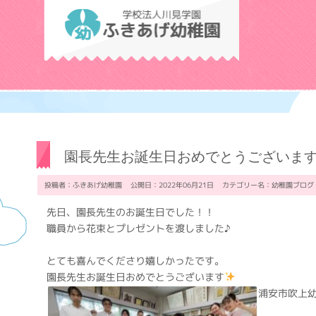
学校法人川見学
園長先生お誕生日おめでとうございま
投稿者：ふきあげ幼稚園 公開日：2022年06月21日 カテゴリー名：
幼稚園ブログ
先日、園長先生のお誕生日でした！！
職員から花束とプレゼントを渡しました♪
とても喜んでくださり嬉しかったです。
園長先生お誕生日おめでとうございます
浦安市吹上