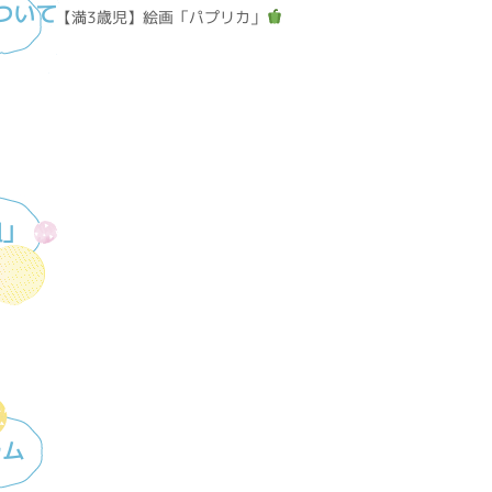
ついて
【満3歳児】絵画「パプリカ」
組」
ラム