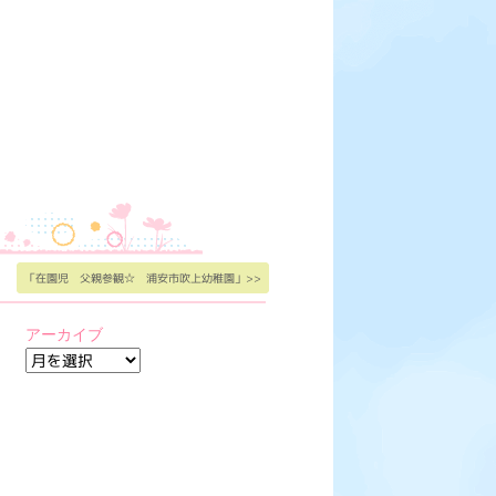
「在園児 父親参観☆ 浦安市吹上幼稚園」>>
アーカイブ
ア
ー
カ
イ
ブ