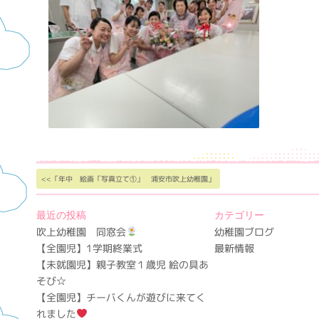
<<「年中 絵画「写真立て①」 浦安市吹上幼稚園」
最近の投稿
カテゴリー
吹上幼稚園 同窓会
幼稚園ブログ
【全園児】1学期終業式
最新情報
【未就園児】親子教室１歳児 絵の具あ
そび☆
【全園児】チーバくんが遊びに来てく
れました