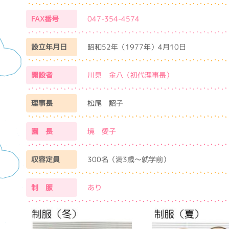
FAX番号
047-354-4574
設立年月日
昭和52年（1977年）4月10日
開設者
川見 金八（初代理事長）
理事長
松尾 詔子
園 長
境 愛子
収容定員
300名（満3歳～就学前）
制 服
あり