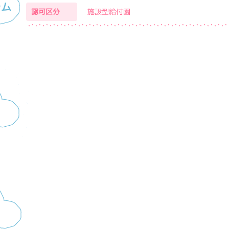
ラム
認可区分
施設型給付園