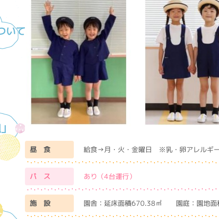
ついて
組」
昼 食
給食→月・火・金曜日 ※乳・卵アレルギ
バ ス
あり（4台運行）
施 設
園舎：延床面積670.38㎡ 園庭：園地面積：