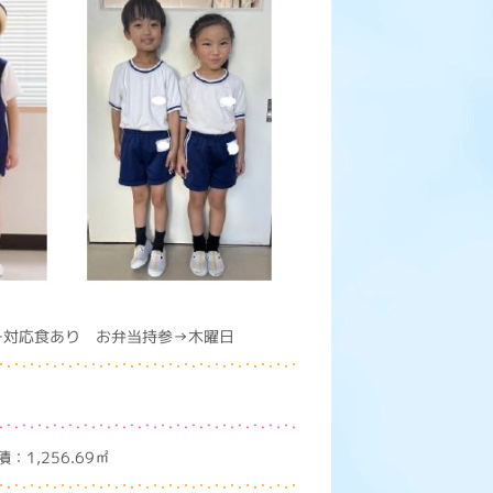
ー対応食あり お弁当持参→木曜日
1,256.69㎡