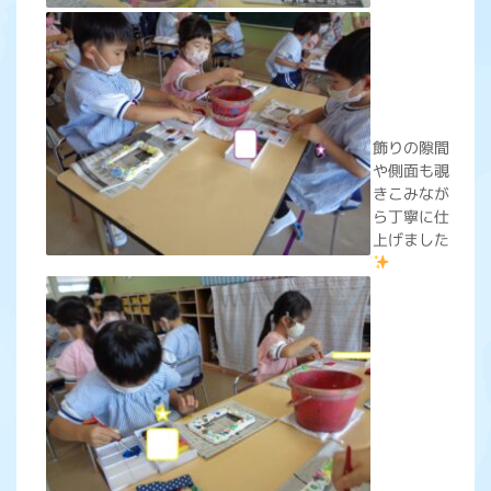
飾りの隙間
や側面も覗
きこみなが
ら丁寧に仕
上げました