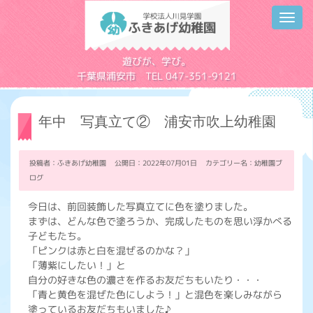
Toggl
navig
学校法人川見学園
遊びが、学び。
千葉県浦安市 TEL 047-351-9121
年中 写真立て② 浦安市吹上幼稚園
投稿者：ふきあげ幼稚園 公開日：2022年07月01日 カテゴリー名：
幼稚園ブ
ログ
今日は、前回装飾した写真立てに色を塗りました。
まずは、どんな色で塗ろうか、完成したものを思い浮かべる
子どもたち。
「ピンクは赤と白を混ぜるのかな？」
「薄紫にしたい！」と
自分の好きな色の濃さを作るお友だちもいたり・・・
「青と黄色を混ぜた色にしよう！」と混色を楽しみながら
塗っているお友だちもいました♪