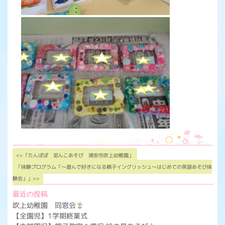
<<「たんぽぽ 泥んこあそび 浦安市吹上幼稚園」
「体験プログラム「～遊んで好きになる親子イングリッシュ～はじめての英語あそび体
験会」」>>
最近の投稿
吹上幼稚園 同窓会
【全園児】1学期終業式