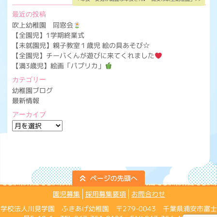
最近の投稿
吹上幼稚園 同窓会
【全園児】1学期終業式
【未就園児】親子教室１歳児 絵の具あそび☆
【全園児】チーバくんが遊びに来てくれました
【満3歳児】絵画「パプリカ」
カテゴリー
幼稚園ブログ
最新情報
アーカイブ
ア
ー
カ
イ
ブ
園児募集
採用募集要項
お問合わせ
学校法人川見学園 ふきあげ幼稚園 〒279-0043 千葉県浦安市富士