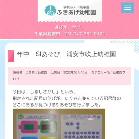
Toggl
navig
学校法人川見学園
遊びが、学び。
千葉県浦安市 TEL 047-351-9121
年中 SIあそび 浦安市吹上幼稚園
投稿者：ふきあげ幼稚園 公開日：2022年02月10日 カテゴリー名：
幼稚園ブ
ログ
今日は「しるしさがし」という、
指定された記号の並びが、たくさん並んでいる記号群の
どこにあるか見つけるSIあそびを行いました。