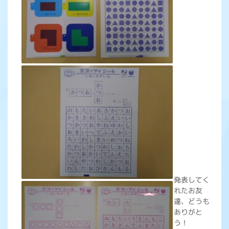
発表してく
れたお友
達、どうも
ありがと
う！