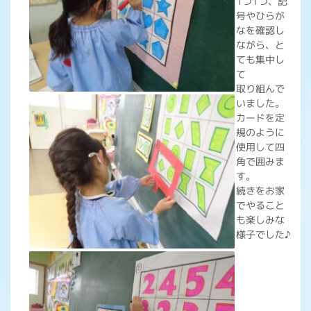
1つ1つ、記
号やひらが
なを確認し
ながら、と
ても集中し
て
取り組んで
いました。
カードを定
規のように
使用して四
角で囲みま
す。
続きをお家
でやること
も楽しみな
様子でした♪