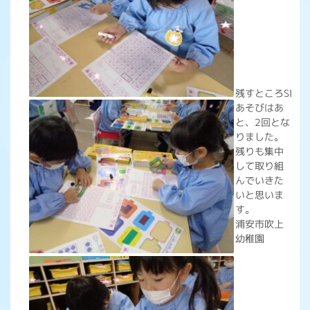
残すところSI
あそびはあ
と、2回とな
りました。
残りも集中
して取り組
んでいきた
いと思いま
す。
浦安市吹上
幼稚園