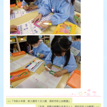
<<「令和４年度 新入園児１日入園 浦安市吹上幼稚園」
「年長 姿勢が綺麗な年長さん♪ 浦安市吹上幼稚園」>>