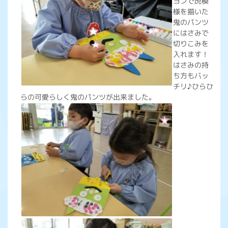
ヨンで虎模
様を描いた
鬼のパンツ
にはさみで
切りこみを
入れます！
はさみの持
ち方もバッ
チリ♪ひらひ
らの可愛らしく鬼のパンツが出来ました。