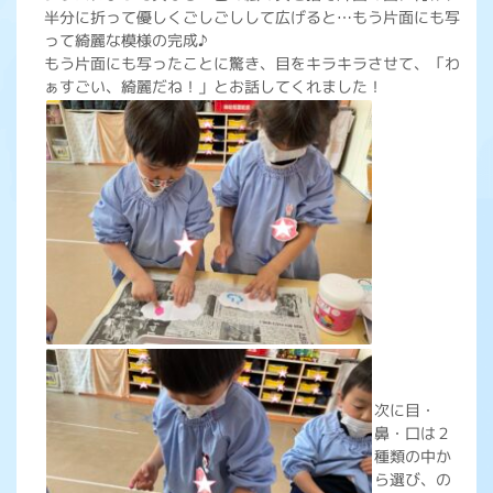
半分に折って優しくごしごしして広げると…もう片面にも写
って綺麗な模様の完成♪
もう片面にも写ったことに驚き、目をキラキラさせて、「わ
ぁすごい、綺麗だね！」とお話してくれました！
次に目・
鼻・口は２
種類の中か
ら選び、の