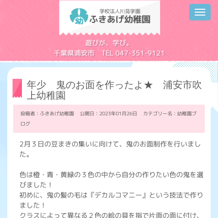
Toggl
navig
学校法人川見学園
遊びが、学び。
千葉県浦安市 TEL 047-351-9121
年少 鬼のお面を作ったよ★ 浦安市吹
上幼稚園
投稿者：ふきあげ幼稚園 公開日：2023年01月26日 カテゴリー名：
幼稚園ブ
ログ
2月３日の豆まきの集いに向けて、鬼のお面制作を行いまし
た。
色は橙・青・黄緑の３色の中から自分の作りたい色の鬼を選
びました！
初めに、鬼の髪の毛は『デカルコマニー』という技法で作り
ました！
クラスによって異なる２色の絵の具を指で片面の面に付け、