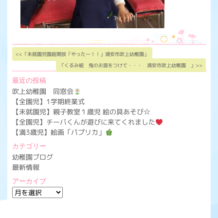
<<「未就園児園庭開放「やったー！！」浦安市吹上幼稚園」
「くるみ組 鬼のお面をつけて・・・ 浦安市吹上幼稚園 」>>
最近の投稿
吹上幼稚園 同窓会
【全園児】1学期終業式
【未就園児】親子教室１歳児 絵の具あそび☆
【全園児】チーバくんが遊びに来てくれました
【満3歳児】絵画「パプリカ」
カテゴリー
幼稚園ブログ
最新情報
アーカイブ
ア
ー
カ