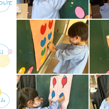
ついて
組」
ラム