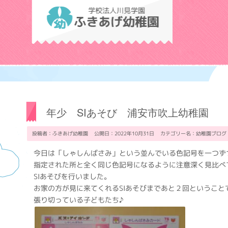
学校法人川見学
年少 SIあそび 浦安市吹上幼稚園
投稿者：ふきあげ幼稚園 公開日：2022年10月31日 カテゴリー名：
幼稚園ブログ
今日は「しゃしんばさみ」という並んでいる色記号を一つず
指定された所と全く同じ色記号になるように注意深く見比べ
SIあそびを行いました。
お家の方が見に来てくれるSIあそびまであと２回ということ
張り切っている子どもたち♪