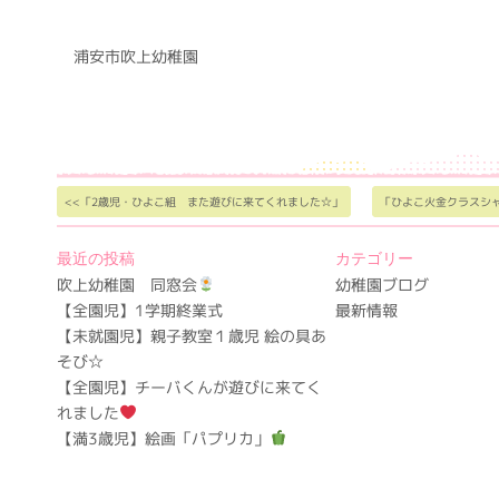
浦安市吹上幼稚園
<<「2歳児・ひよこ組 また遊びに来てくれました☆」
「ひよこ火金クラスシ
最近の投稿
カテゴリー
吹上幼稚園 同窓会
幼稚園ブログ
【全園児】1学期終業式
最新情報
【未就園児】親子教室１歳児 絵の具あ
そび☆
【全園児】チーバくんが遊びに来てく
れました
【満3歳児】絵画「パプリカ」