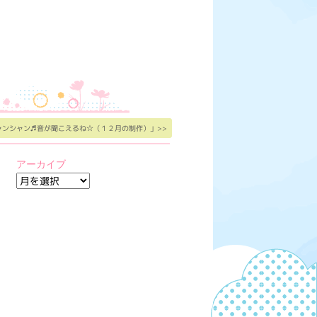
ャンシャン♬音が聞こえるね☆（１２月の制作）」>>
アーカイブ
ア
ー
カ
イ
ブ