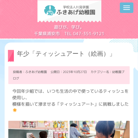
Toggl
navig
学校法人川見学園
遊びが、学び。
千葉県浦安市 TEL 047-351-9121
年少「ティッシュアート（絵画）」
投稿者：ふきあげ幼稚園 公開日：2023年10月27日 カテゴリー名：
幼稚園ブ
ログ
今回年少組では、いつも生活の中で使っているティッシュを
使用し、
模様を描いて滲ませる「ティッシュアート」に挑戦しました