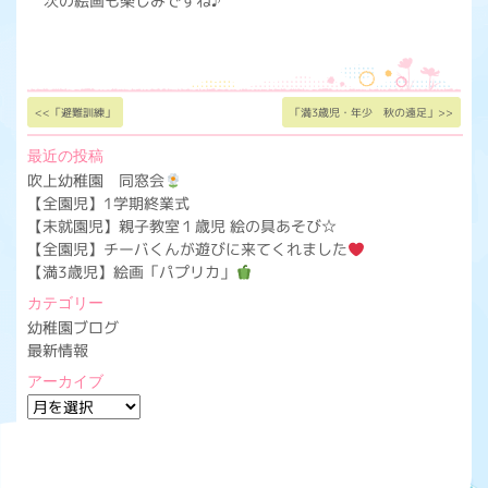
次の絵画も楽しみですね♪
<<「避難訓練」
「満3歳児・年少 秋の遠足」>>
最近の投稿
吹上幼稚園 同窓会
【全園児】1学期終業式
【未就園児】親子教室１歳児 絵の具あそび☆
【全園児】チーバくんが遊びに来てくれました
【満3歳児】絵画「パプリカ」
カテゴリー
幼稚園ブログ
最新情報
アーカイブ
ア
ー
カ
イ