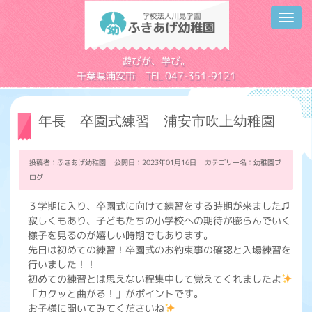
Toggl
navig
学校法人川見学園
遊びが、学び。
千葉県浦安市 TEL 047-351-9121
年長 卒園式練習 浦安市吹上幼稚園
投稿者：ふきあげ幼稚園 公開日：2023年01月16日 カテゴリー名：
幼稚園ブ
ログ
３学期に入り、卒園式に向けて練習をする時期が来ました♫
寂しくもあり、子どもたちの小学校への期待が膨らんでいく
様子を見るのが嬉しい時期でもあります。
先日は初めての練習！卒園式のお約束事の確認と入場練習を
行いました！！
初めての練習とは思えない程集中して覚えてくれましたよ
「カクッと曲がる！」がポイントです。
お子様に聞いてみてくださいね