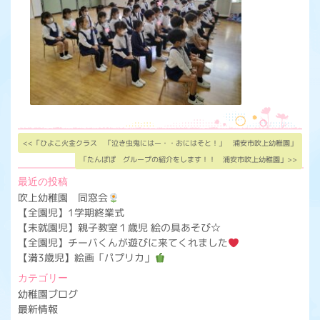
<<「ひよこ火金クラス 「泣き虫鬼にはー・・おにはそと！」 浦安市吹上幼稚園」
「たんぽぽ グループの紹介をします！！ 浦安市吹上幼稚園」>>
最近の投稿
吹上幼稚園 同窓会
【全園児】1学期終業式
【未就園児】親子教室１歳児 絵の具あそび☆
【全園児】チーバくんが遊びに来てくれました
【満3歳児】絵画「パプリカ」
カテゴリー
幼稚園ブログ
最新情報