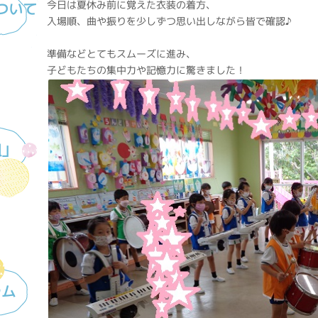
今日は夏休み前に覚えた衣装の着方、
ついて
入場順、曲や振りを少しずつ思い出しながら皆で確認♪
準備などとてもスムーズに進み、
子どもたちの集中力や記憶力に驚きました！
組」
ラム