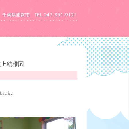
千葉県浦安市 TEL 047-351-9121
園 ふきあげ幼稚園
吹上幼稚園
もたち。