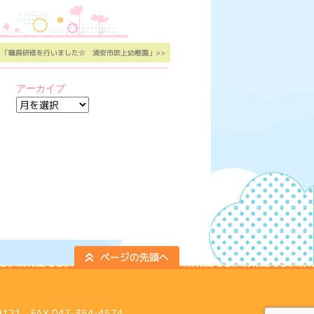
「職員研修を行いました☆ 浦安市吹上幼稚園」>>
アーカイブ
ア
ー
カ
イ
ブ
 FAX 047-354-4574