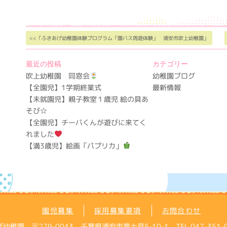
<<「ふきあげ幼稚園体験プログラム「園バス周遊体験」 浦安市吹上幼稚園」
最近の投稿
カテゴリー
吹上幼稚園 同窓会
幼稚園ブログ
【全園児】1学期終業式
最新情報
【未就園児】親子教室１歳児 絵の具あ
そび☆
【全園児】チーバくんが遊びに来てく
れました
【満3歳児】絵画「パプリカ」
園児募集
採用募集要項
お問合わせ
 〒279-0043 千葉県浦安市富士見5-10-1 TEL 047-351-9121