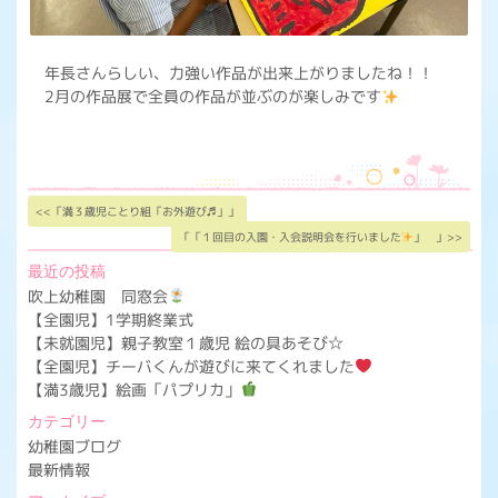
年長さんらしい、力強い作品が出来上がりましたね！！
2月の作品展で全員の作品が並ぶのが楽しみです
<<「満３歳児ことり組「お外遊び♬」」
「「１回目の入園・入会説明会を行いました
」 」>>
最近の投稿
吹上幼稚園 同窓会
【全園児】1学期終業式
【未就園児】親子教室１歳児 絵の具あそび☆
【全園児】チーバくんが遊びに来てくれました
【満3歳児】絵画「パプリカ」
カテゴリー
幼稚園ブログ
最新情報