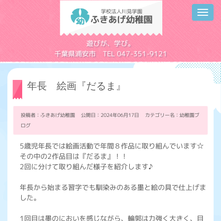
Toggl
navig
学校法人川見学園
遊びが、学び。
千葉県浦安市 TEL 047-351-9121
年長 絵画『だるま』
投稿者：ふきあげ幼稚園 公開日：2024年06月17日 カテゴリー名：
幼稚園ブ
ログ
5歳児年長では絵画活動で年間８作品に取り組んでいます☆
その中の2作品目は『だるま』！！
2回に分けて取り組んだ様子を紹介します♪
年長から始まる習字でも馴染みのある墨と絵の具で仕上げま
した。
1回目は墨のにおいを感じながら、輪郭は力強く大きく、目