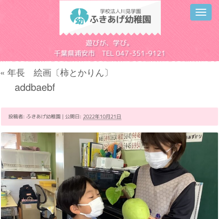
Toggl
navig
学校法人川見学園
遊びが、学び。
千葉県浦安市 TEL 047-351-9121
«
年長 絵画〔柿とかりん〕
addbaebf
投稿者:
ふきあげ幼稚園
|
公開日:
2022年10月21日