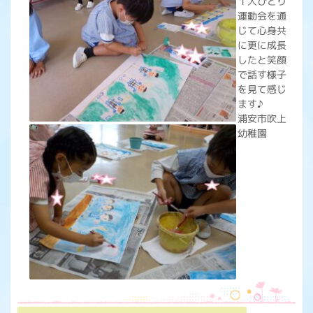
１人ひとり
運動会を通
じて心身共
に更に成長
したと笑顔
で話す様子
を見て感じ
ます♪
浦安市吹上
幼稚園