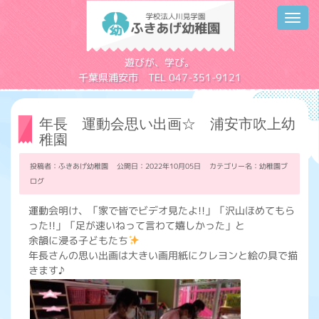
Toggl
navig
学校法人川見学園
遊びが、学び。
千葉県浦安市 TEL 047-351-9121
年長 運動会思い出画☆ 浦安市吹上幼
稚園
投稿者：ふきあげ幼稚園 公開日：2022年10月05日 カテゴリー名：
幼稚園ブ
ログ
運動会明け、「家で皆でビデオ見たよ!!」「沢山ほめてもら
った!!」「足が速いねって言わて嬉しかった」と
余韻に浸る子どもたち
年長さんの思い出画は大きい画用紙にクレヨンと絵の具で描
きます♪