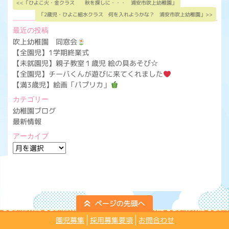
<<「ひよこ火・金クラス 秋を探しに・・・ 浦安市吹上幼稚園」
「2歳児・ひよこ組水クラス 何を入れようかな？ 浦安市吹上幼稚園」>>
最近の投稿
吹上幼稚園 同窓会
【全園児】1学期終業式
【未就園児】親子教室１歳児 絵の具あそび☆
【全園児】チーバくんが遊びに来てくれました
【満3歳児】絵画「パプリカ」
カテゴリー
幼稚園ブログ
最新情報
アーカイブ
ア
ー
カ
イ
ブ
園児募集
採用募集要項
お問合わせ