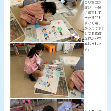
とり場面が
違い、一緒
に練習して
きた担任も
すごく嬉し
かったです♪
とても素敵
な作品が完
成しました
よ。