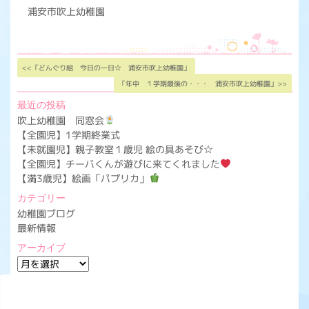
浦安市吹上幼稚園
<<「どんぐり組 今日の一日☆ 浦安市吹上幼稚園」
「年中 １学期最後の・・・ 浦安市吹上幼稚園」>>
最近の投稿
吹上幼稚園 同窓会
【全園児】1学期終業式
【未就園児】親子教室１歳児 絵の具あそび☆
【全園児】チーバくんが遊びに来てくれました
【満3歳児】絵画「パプリカ」
カテゴリー
幼稚園ブログ
最新情報
アーカイブ
ア
ー
カ
イ