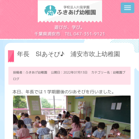
Toggl
navig
学校法人川見学園
遊びが、学び。
千葉県浦安市 TEL 047-351-9121
年長 SIあそび♪ 浦安市吹上幼稚園
投稿者：ふきあげ幼稚園 公開日：2022年07月13日 カテゴリー名：
幼稚園ブ
ログ
本日、年長では１学期最後のSIあそびを行いました。