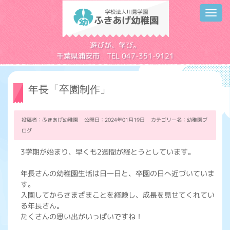
Toggl
navig
学校法人川見学園
遊びが、学び。
千葉県浦安市 TEL 047-351-9121
年長「卒園制作」
投稿者：ふきあげ幼稚園 公開日：2024年01月19日 カテゴリー名：
幼稚園ブ
ログ
3学期が始まり、早くも2週間が経とうとしています。
年長さんの幼稚園生活は日一日と、卒園の日へ近づいていま
す。
入園してからさまざまことを経験し、成長を見せてくれてい
る年長さん。
たくさんの思い出がいっぱいですね！