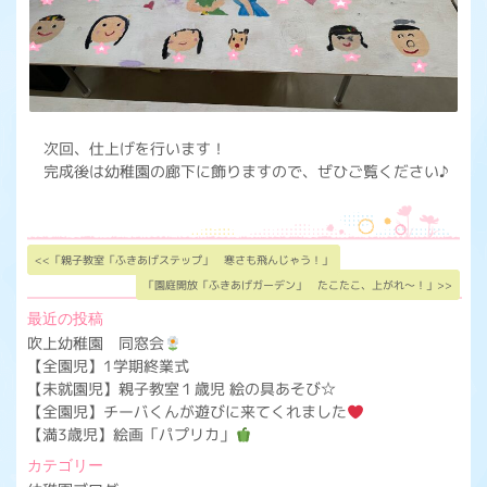
次回、仕上げを行います！
完成後は幼稚園の廊下に飾りますので、ぜひご覧ください♪
<<「親子教室「ふきあげステップ」 寒さも飛んじゃう！」
「園庭開放「ふきあげガーデン」 たこたこ、上がれ～！」>>
最近の投稿
吹上幼稚園 同窓会
【全園児】1学期終業式
【未就園児】親子教室１歳児 絵の具あそび☆
【全園児】チーバくんが遊びに来てくれました
【満3歳児】絵画「パプリカ」
カテゴリー