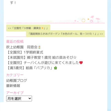
す！
<<「全園児「SI参観・講演会
」」
「園庭開放ふきあげガーデン『水色のボール、見ーつけた！』」>>
最近の投稿
吹上幼稚園 同窓会
【全園児】1学期終業式
【未就園児】親子教室１歳児 絵の具あそび☆
【全園児】チーバくんが遊びに来てくれました
【満3歳児】絵画「パプリカ」
カテゴリー
幼稚園ブログ
最新情報
アーカイブ
ア
ー
カ