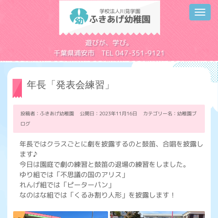
Toggl
navig
学校法人川見学園
遊びが、学び。
千葉県浦安市 TEL 047-351-9121
年長「発表会練習」
投稿者：ふきあげ幼稚園 公開日：2023年11月16日 カテゴリー名：
幼稚園ブ
ログ
年長ではクラスごとに劇を披露するのと鼓笛、合唱を披露し
ます♪
今日は園庭で劇の練習と鼓笛の退場の練習をしました。
ゆり組では「不思議の国のアリス」
れんげ組では「ピーターパン」
なのはな組では「くるみ割り人形」を披露します！