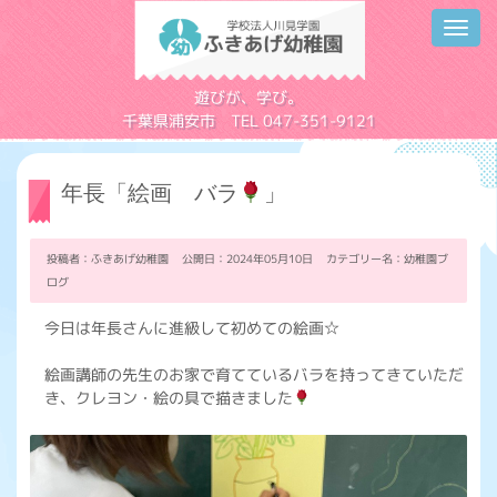
Toggl
navig
学校法人川見学園
遊びが、学び。
千葉県浦安市 TEL 047-351-9121
年長「絵画 バラ
」
投稿者：ふきあげ幼稚園 公開日：2024年05月10日 カテゴリー名：
幼稚園ブ
ログ
今日は年長さんに進級して初めての絵画☆
絵画講師の先生のお家で育てているバラを持ってきていただ
き、クレヨン・絵の具で描きました