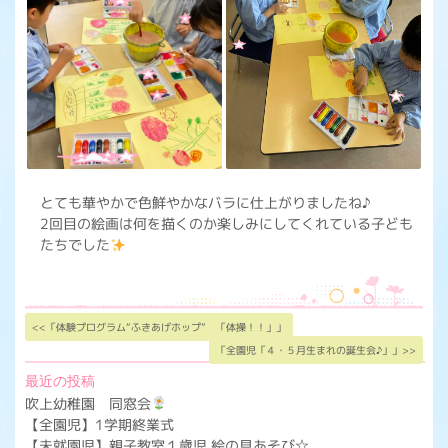
とても華やかで色鮮やかなバラに仕上がりましたね♪
2回目の絵画は何を描くのか楽しみにしてくれている子ども
たちでした
<<「体験プログラム“ふきあげホップ” 「体操！！」」
「全園児「４・５月生まれの誕生会♪」」>>
最近の投稿
吹上幼稚園 同窓会
【全園児】1学期終業式
【未就園児】親子教室１歳児 絵の具あそび☆