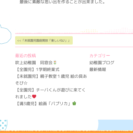
最後に素敵な思い出を作ることが出来ました。
<<「未就園児園庭開放「楽しいね♪」」
最近の投稿
カテゴリー
吹上幼稚園 同窓会
幼稚園ブログ
【全園児】1学期終業式
最新情報
【未就園児】親子教室１歳児 絵の具あ
そび☆
【全園児】チーバくんが遊びに来てく
れました
【満3歳児】絵画「パプリカ」