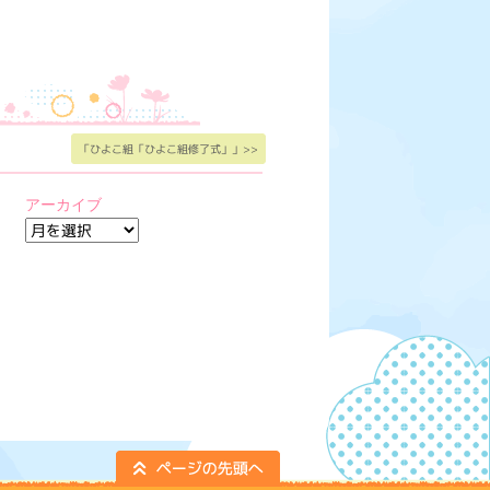
「ひよこ組「ひよこ組修了式」」>>
アーカイブ
ア
ー
カ
イ
ブ