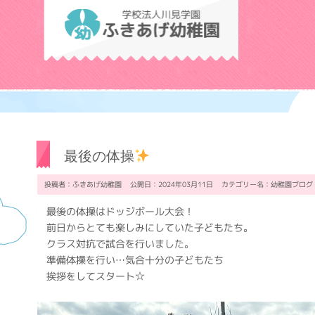
学校法人川見学
最後の体操
投稿者：ふきあげ幼稚園 公開日：2024年03月11日 カテゴリー名：
幼稚園ブログ
最後の体操はドッジボール大会！
前日からとても楽しみにしていた子どもたち。
クラス対抗で試合を行いました。
準備体操を行い…気合十分の子どもたち
挨拶をしてスタート☆