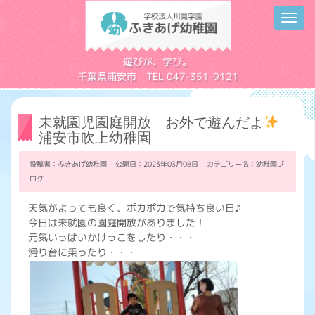
Toggl
navig
学校法人川見学園
遊びが、学び。
千葉県浦安市 TEL 047-351-9121
未就園児園庭開放 お外で遊んだよ
浦安市吹上幼稚園
投稿者：ふきあげ幼稚園 公開日：2023年03月08日 カテゴリー名：
幼稚園ブ
ログ
天気がよっても良く、ポカポカで気持ち良い日♪
今日は未就園の園庭開放がありました！
元気いっぱいかけっこをしたり・・・
滑り台に乗ったり・・・