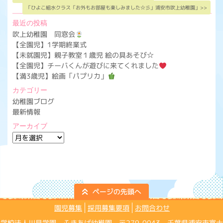
「ひよこ組水クラス「お外もお部屋も楽しみました☆彡」浦安市吹上幼稚園」>>
最近の投稿
吹上幼稚園 同窓会
【全園児】1学期終業式
【未就園児】親子教室１歳児 絵の具あそび☆
【全園児】チーバくんが遊びに来てくれました
【満3歳児】絵画「パプリカ」
カテゴリー
幼稚園ブログ
最新情報
アーカイブ
ア
ー
カ
イ
ブ
園児募集
採用募集要項
お問合わせ
学校法人川見学園 ふきあげ幼稚園 〒279-0043 千葉県浦安市富士