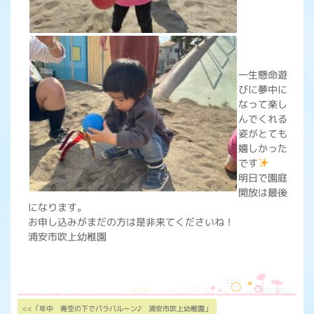
一生懸命遊
びに夢中に
なって楽し
んでくれる
姿がとても
嬉しかった
です
明日で園庭
開放は最後
になります。
お申し込みがまだの方は是非来てくださいね！
浦安市吹上幼稚園
<<「年中 青空の下でパラバルーン♪ 浦安市吹上幼稚園」