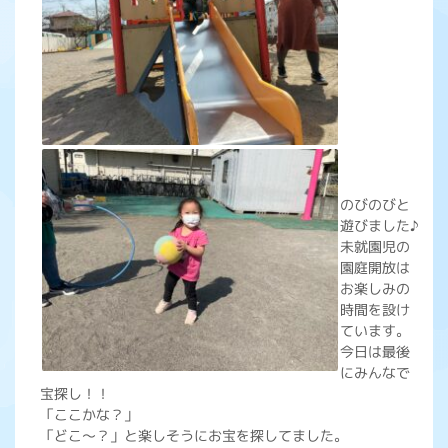
のびのびと
遊びました♪
未就園児の
園庭開放は
お楽しみの
時間を設け
ています。
今日は最後
にみんなで
宝探し！！
「ここかな？」
「どこ～？」と楽しそうにお宝を探してました。