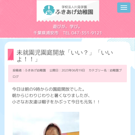
Toggl
navig
学校法人川見学園
遊びが、学び。
千葉県浦安市 TEL 047-351-9121
未就園児園庭開放「いい？」「いい
よ！！」
投稿者：ふきあげ幼稚園 公開日：2023年06月19日 カテゴリー名：
幼稚園ブ
ログ
今日は朝の9時からの園庭開放でした。
朝からじわりじわりと暑くなりましたが、
小さなお友達は帽子をかぶって今日も元気！！