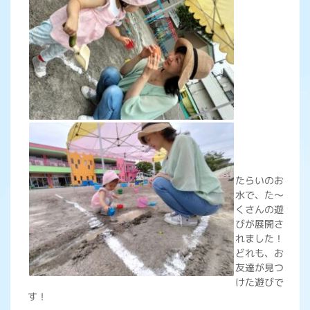
たらいのお
水で、た～
くさんの遊
びが展開さ
れました！
どれも、お
友達が見つ
けた遊びで
す！