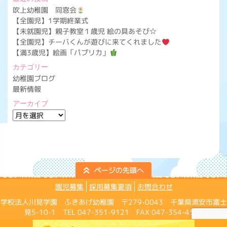
吹上幼稚園 同窓会
【全園児】1学期終業式
【未就園児】親子教室１歳児 絵の具あそび☆
【全園児】チーバくんが遊びに来てくれました
【満3歳児】絵画「パプリカ」
カテゴリー
幼稚園ブログ
最新情報
アーカイブ
ア
ー
カ
イ
ブ
園児募集
採用募集要項
お問合わせ
学校法人川見学園 ふきあげ幼稚園 〒279-0043 千葉県浦安市富士
見5-10-1 TEL 047-351-9121 FAX 047-354-4574
Copyright ©Fukiage Kindergarten