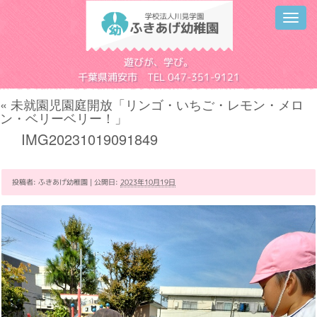
Toggl
navig
学校法人川見学園
遊びが、学び。
千葉県浦安市 TEL 047-351-9121
«
未就園児園庭開放「リンゴ・いちご・レモン・メロ
ン・ベリーベリー！」
IMG20231019091849
投稿者:
ふきあげ幼稚園
|
公開日:
2023年10月19日