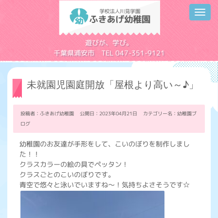
Toggl
navig
学校法人川見学園
遊びが、学び。
千葉県浦安市 TEL 047-351-9121
未就園児園庭開放「屋根より高い～♪」
投稿者：ふきあげ幼稚園 公開日：2023年04月21日 カテゴリー名：
幼稚園ブ
ログ
幼稚園のお友達が手形をして、こいのぼりを制作しまし
た！！
クラスカラーの絵の具でペッタン！
クラスごとのこいのぼりです。
青空で悠々と泳いでいますね～！気持ちよさそうです☆