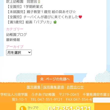
吹上幼稚園 同窓会
【全園児】1学期終業式
【未就園児】親子教室１歳児 絵の具あそび☆
【全園児】チーバくんが遊びに来てくれました
【満3歳児】絵画「パプリカ」
カテゴリー
幼稚園ブログ
最新情報
アーカイブ
ア
ー
カ
イ
ブ
園児募集
採用募集要項
お問合わせ
学校法人川見学園 ふきあげ幼稚園 〒279-0043 千葉県浦安市富士
見5-10-1 TEL 047-351-9121 FAX 047-354-4574
Copyright ©Fukiage Kindergarten