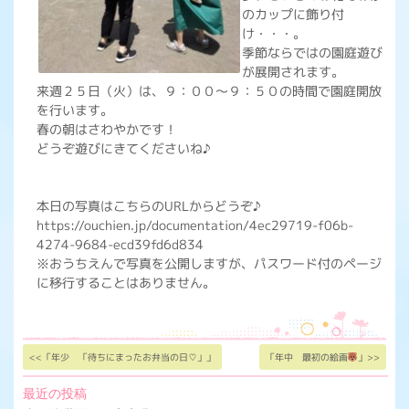
のカップに飾り付
け・・・。
季節ならではの園庭遊び
が展開されます。
来週２５日（火）は、９：００～９：５０の時間で園庭開放
を行います。
春の朝はさわやかです！
どうぞ遊びにきてくださいね♪
本日の写真はこちらのURLからどうぞ♪
https://ouchien.jp/documentation/4ec29719-f06b-
4274-9684-ecd39fd6d834
※おうちえんで写真を公開しますが、パスワード付のページ
に移行することはありません。
<<「年少 「待ちにまったお弁当の日♡」」
「年中 最初の絵画
」>>
最近の投稿