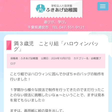
Toggl
navig
学校法人川見学園
遊びが、学び。
千葉県浦安市 TEL 047-351-9121
満３歳児 ことり組「ハロウィンバッ
グ」
投稿者：ふきあげ幼稚園 公開日：2024年10月07日 カテゴリー名：
幼稚園ブ
ログ
ことり組ではハロウィンに因んでかぼちゃのバッグの制作を
行いました！
１学期から様々な技法で制作を行ってきたのでまだ行ったこ
とのない技法に挑戦したいなぁ～ということで、まずは見本
を見てもらいました☆
まずは、画用紙に絵の具を出して、