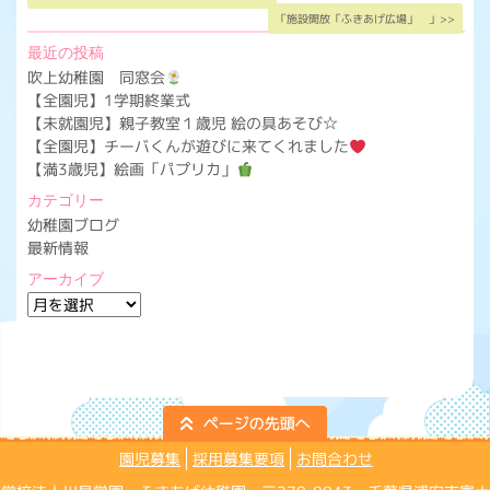
「施設開放「ふきあげ広場」 」>>
最近の投稿
吹上幼稚園 同窓会
【全園児】1学期終業式
【未就園児】親子教室１歳児 絵の具あそび☆
【全園児】チーバくんが遊びに来てくれました
【満3歳児】絵画「パプリカ」
カテゴリー
幼稚園ブログ
最新情報
アーカイブ
ア
ー
カ
イ
ブ
園児募集
採用募集要項
お問合わせ