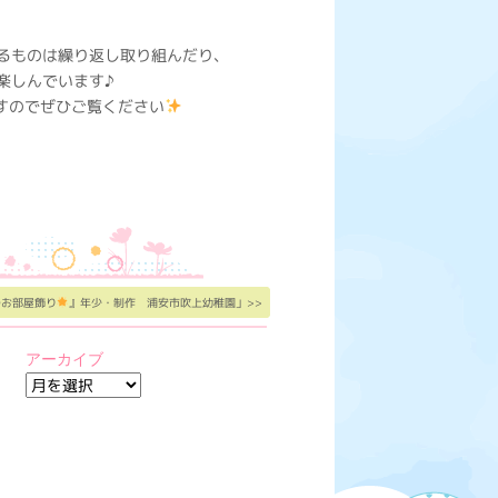
るものは繰り返し取り組んだり、
楽しんでいます♪
ですのでぜひご覧ください
のお部屋飾り
』年少・制作 浦安市吹上幼稚園」>>
アーカイブ
ア
ー
カ
イ
ブ