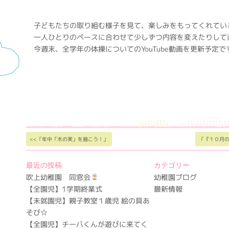
子どもたちの取り組む様子を見て、楽しみをもってくれてい
一人ひとりのペースに合わせて少しずつ内容を変えたりして
今週末、全学年の体操についてのYouTube動画を更新予定
<<「年中「木の実」を描こう！」
「『１０月
最近の投稿
カテゴリー
吹上幼稚園 同窓会
幼稚園ブログ
【全園児】1学期終業式
最新情報
【未就園児】親子教室１歳児 絵の具あ
そび☆
【全園児】チーバくんが遊びに来てく