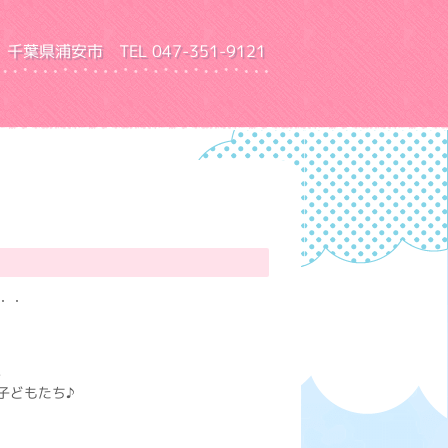
千葉県浦安市 TEL 047-351-9121
園 ふきあげ幼稚園
・・
、
子どもたち♪