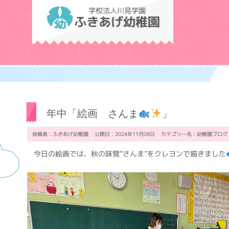
学校法人川見学
年中「絵画 さんま
」
投稿者：ふきあげ幼稚園 公開日：2024年11月08日 カテゴリー名：
幼稚園ブログ
今日の絵画では、秋の味覚”さんま”をクレヨンで描きました