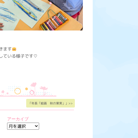
きます
している様子です♡
「年長「絵画 秋の果実」」>>
アーカイブ
ア
ー