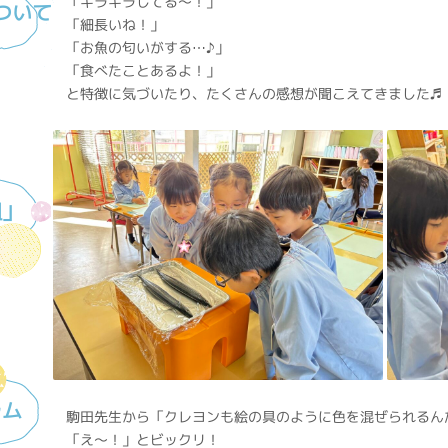
「キラキラしてる〜！」
ついて
「細長いね！」
「お魚の匂いがする…♪」
「食べたことあるよ！」
と特徴に気づいたり、たくさんの感想が聞こえてきました♬
組」
ラム
駒田先生から「クレヨンも絵の具のように色を混ぜられるん
「え〜！」とビックリ！