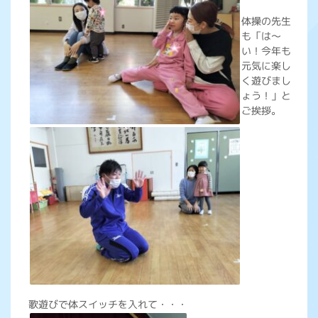
体操の先生
も「は～
い！今年も
元気に楽し
く遊びまし
ょう！」と
ご挨拶。
歌遊びで体スイッチを入れて・・・