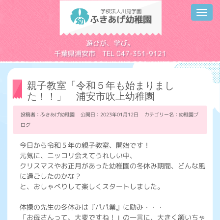
Toggl
navig
学校法人川見学園
遊びが、学び。
千葉県浦安市 TEL 047-351-9121
親子教室「令和５年も始まりまし
た！！」 浦安市吹上幼稚園
投稿者：ふきあげ幼稚園 公開日：2023年01月12日 カテゴリー名：
幼稚園ブ
ログ
今日から令和５年の親子教室、開始です！
元気に、ニッコリ会えてうれしい中、
クリスマスやお正月があった幼稚園の冬休み期間、どんな風
に過ごしたのかな？
と、おしゃべりして楽しくスタートしました。
体操の先生の冬休みは『パパ業』に励み・・・
「お母さんって、大変ですね！」の一言に、大きく頷いちゃ