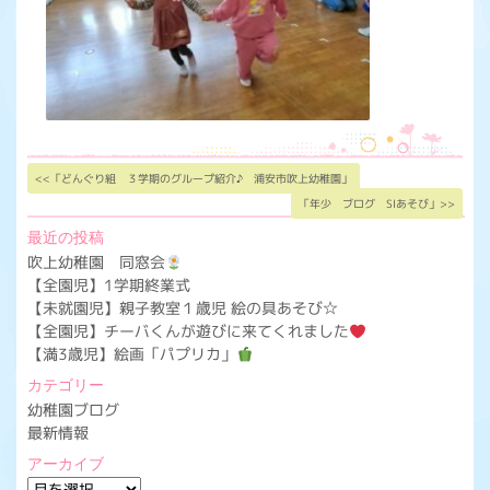
<<「どんぐり組 ３学期のグループ紹介♪ 浦安市吹上幼稚園」
「年少 ブログ SIあそび」>>
最近の投稿
吹上幼稚園 同窓会
【全園児】1学期終業式
【未就園児】親子教室１歳児 絵の具あそび☆
【全園児】チーバくんが遊びに来てくれました
【満3歳児】絵画「パプリカ」
カテゴリー
幼稚園ブログ
最新情報
アーカイブ
ア