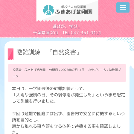
Toggl
navig
学校法人川見学園
遊びが、学び。
千葉県浦安市 TEL 047-351-9121
避難訓練 『自然災害』
投稿者：ふきあげ幼稚園 公開日：2023年07月14日 カテゴリー名：
幼稚園ブ
ログ
本日は、一学期最後の避難訓練として、
「大雨や強風の日、その後停電が発生した」という事を想定
して訓練を行いました。
今回は避難で園庭には出ず、園舎内で安全に待機するという
所を目的とし、
窓から離れる事や頭を守る体勢で待機する事を確認しまし
た。