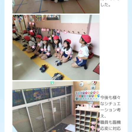
した。
今後も様々
なシチュエ
ーション考
え、
職員も臨機
応変に対応