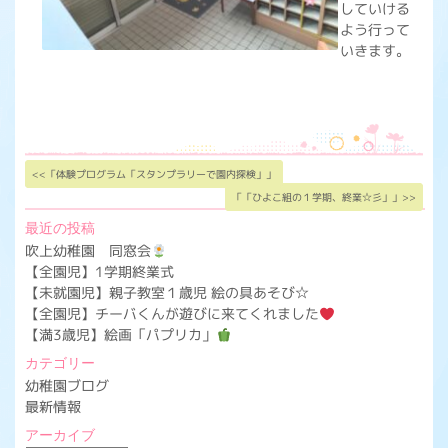
していける
よう行って
いきます。
<<「体験プログラム「スタンプラリーで園内探検」」
「「ひよこ組の１学期、終業☆彡」」>>
最近の投稿
吹上幼稚園 同窓会
【全園児】1学期終業式
【未就園児】親子教室１歳児 絵の具あそび☆
【全園児】チーバくんが遊びに来てくれました
【満3歳児】絵画「パプリカ」
カテゴリー
幼稚園ブログ
最新情報
アーカイブ