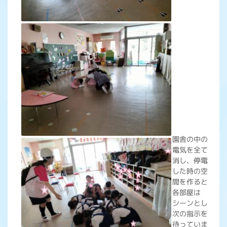
園舎の中の
電気を全て
消し、停電
した時の空
間を作ると
各部屋は
シーンとし
次の指示を
待っていま