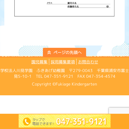
園児募集
採用募集要項
お問合わせ
学校法人川見学園 ふきあげ幼稚園 〒279-0043 千葉県浦安市富士
見5-10-1 TEL 047-351-9121 FAX 047-354-4574
Copyright ©Fukiage Kindergarten