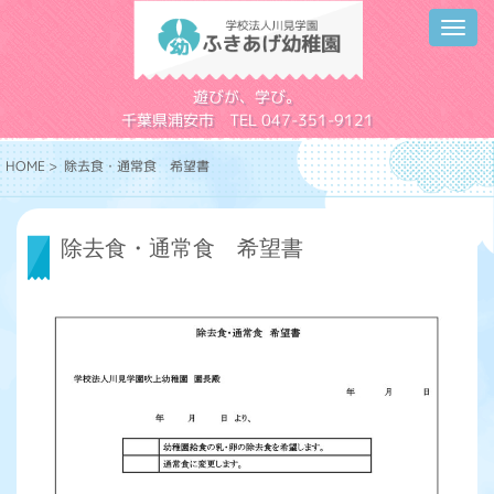
Toggl
navig
学校法人川見学園
遊びが、学び。
千葉県浦安市 TEL 047-351-9121
HOME
> 除去食・通常食 希望書
除去食・通常食 希望書