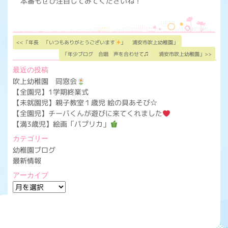
本番もぜひ注目してみてくださいね！
<<「年長 「いつもありがとうございます
」 浦安市吹上幼稚園」
「年少ブログ 合唱 声を合わせて♫ 浦安市吹上幼稚園」>>
最近の投稿
吹上幼稚園 同窓会
【全園児】1学期終業式
【未就園児】親子教室１歳児 絵の具あそび☆
【全園児】チーバくんが遊びに来てくれました
【満3歳児】絵画「パプリカ」
カテゴリー
幼稚園ブログ
最新情報
アーカイブ
ア
ー
カ
イ