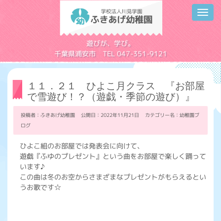
Toggl
navig
学校法人川見学園
遊びが、学び。
千葉県浦安市 TEL 047-351-9121
１１．２１ ひよこ月クラス 『お部屋
で雪遊び！？（遊戯・季節の遊び）』
投稿者：ふきあげ幼稚園 公開日：2022年11月21日 カテゴリー名：
幼稚園ブ
ログ
ひよこ組のお部屋では発表会に向けて、
遊戯『ふゆのプレゼント』という曲をお部屋で楽しく踊って
います♪
この曲は冬のお空からさまざまなプレゼントがもらえるとい
うお歌です☆