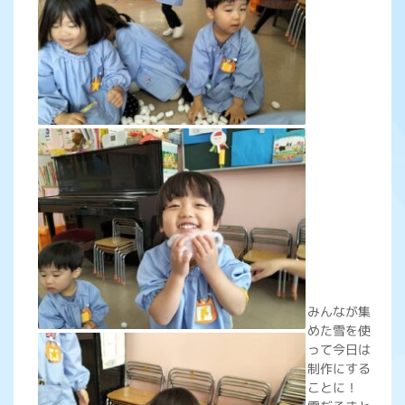
みんなが集
めた雪を使
って今日は
制作にする
ことに！