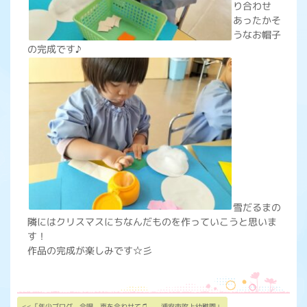
り合わせ
あったかそ
うなお帽子
の完成です♪
雪だるまの
隣にはクリスマスにちなんだものを作っていこうと思いま
す！
作品の完成が楽しみです☆彡
<<「年少ブログ 合唱 声を合わせて♫ 浦安市吹上幼稚園」