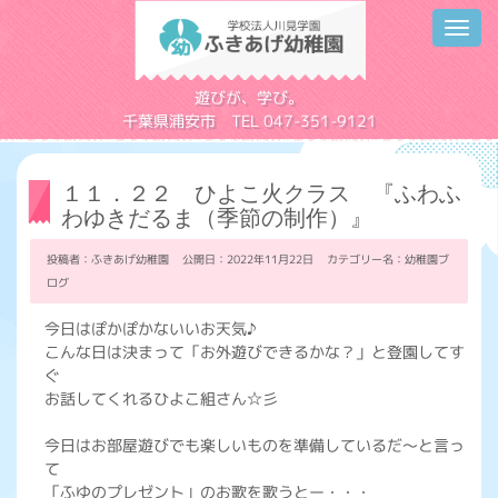
Toggl
navig
学校法人川見学園
遊びが、学び。
千葉県浦安市 TEL 047-351-9121
１１．２２ ひよこ火クラス 『ふわふ
わゆきだるま（季節の制作）』
投稿者：ふきあげ幼稚園 公開日：2022年11月22日 カテゴリー名：
幼稚園ブ
ログ
今日はぽかぽかないいお天気♪
こんな日は決まって「お外遊びできるかな？」と登園してす
ぐ
お話してくれるひよこ組さん☆彡
今日はお部屋遊びでも楽しいものを準備しているだ～と言っ
て
「ふゆのプレゼント」のお歌を歌うとー・・・