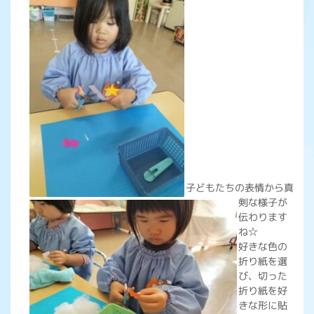
子どもたちの表情から真
剣な様子が
伝わります
ね☆
好きな色の
折り紙を選
び、切った
折り紙を好
きな形に貼