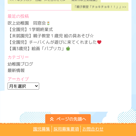
「親子教室「チョキチョキ！！」」>>
最近の投稿
吹上幼稚園 同窓会
【全園児】1学期終業式
【未就園児】親子教室１歳児 絵の具あそび☆
【全園児】チーバくんが遊びに来てくれました
【満3歳児】絵画「パプリカ」
カテゴリー
幼稚園ブログ
最新情報
アーカイブ
ア
ー
カ
イ
ブ
園児募集
採用募集要項
お問合わせ