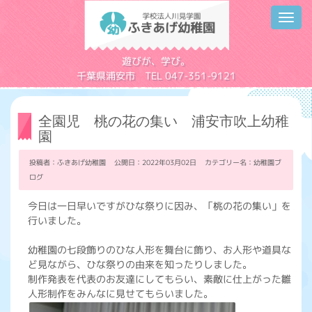
Toggl
navig
学校法人川見学園
遊びが、学び。
千葉県浦安市 TEL 047-351-9121
全園児 桃の花の集い 浦安市吹上幼稚
園
投稿者：ふきあげ幼稚園 公開日：2022年03月02日 カテゴリー名：
幼稚園ブ
ログ
今日は一日早いですがひな祭りに因み、「桃の花の集い」を
行いました。
幼稚園の七段飾りのひな人形を舞台に飾り、お人形や道具な
ど見ながら、ひな祭りの由来を知ったりしました。
制作発表を代表のお友達にしてもらい、素敵に仕上がった雛
人形制作をみんなに見せてもらいました。