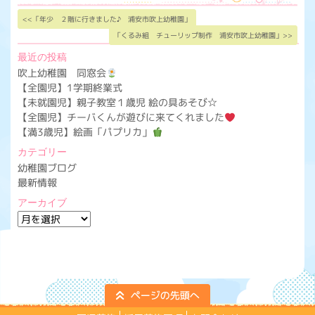
<<「年少 ２階に行きました♪ 浦安市吹上幼稚園」
「くるみ組 チューリップ制作 浦安市吹上幼稚園」>>
最近の投稿
吹上幼稚園 同窓会
【全園児】1学期終業式
【未就園児】親子教室１歳児 絵の具あそび☆
【全園児】チーバくんが遊びに来てくれました
【満3歳児】絵画「パプリカ」
カテゴリー
幼稚園ブログ
最新情報
アーカイブ
ア
ー
カ
イ
ブ