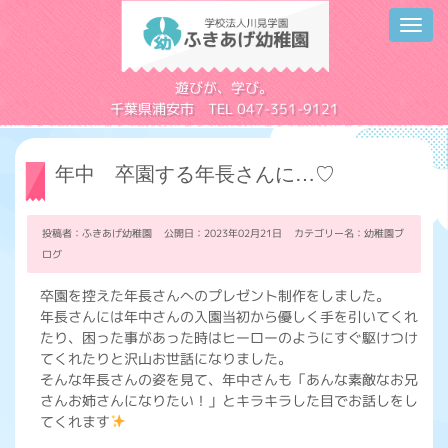
Toggl
navig
学校法人川見学園
遊びが、学び。
千葉県浦安市 TEL 047-351-9121
年中 卒園する年長さんに…♡
投稿者：ふきあげ幼稚園 公開日：2023年02月21日 カテゴリー名：
幼稚園ブ
ログ
卒園を控えた年長さんへのプレゼント制作をしました。
年長さんには年中さんの入園当初から優しく手を引いてくれ
たり、困った事があった時はヒーローのようにすぐ駆けつけ
てくれたりと沢山お世話になりました。
そんな年長さんの姿を見て、年中さんも「あんな素敵なお兄
さんお姉さんになりたい！」とキラキラした目でお話しをし
てくれます