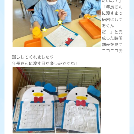
たいな！」
「年長さん
に渡すまで
秘密にして
おくん
だ！」と完
成した時間
割表を見て
ニコニコお
話ししてくれました♡
年長さんに渡す日が楽しみですね！