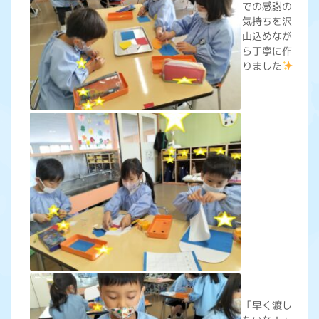
での感謝の
気持ちを沢
山込めなが
ら丁寧に作
りました
「早く渡し