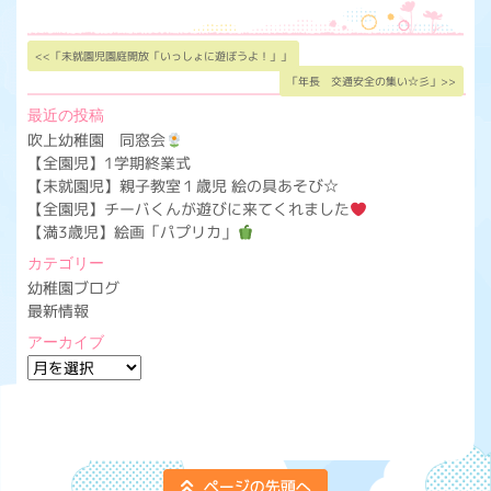
<<「未就園児園庭開放「いっしょに遊ぼうよ！」」
「年長 交通安全の集い☆彡」>>
最近の投稿
吹上幼稚園 同窓会
【全園児】1学期終業式
【未就園児】親子教室１歳児 絵の具あそび☆
【全園児】チーバくんが遊びに来てくれました
【満3歳児】絵画「パプリカ」
カテゴリー
幼稚園ブログ
最新情報
アーカイブ
ア
ー
カ
イ
ブ