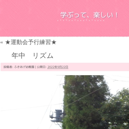
学ぶって、楽しい！
«
★運動会予行練習★
年中 リズム
投稿者:
ふきあげ幼稚園
|
公開日:
2022年9月22日