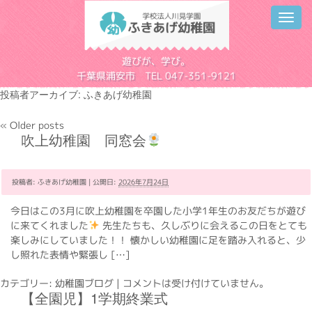
Toggl
navig
学校法人川見学園
遊びが、学び。
千葉県浦安市 TEL 047-351-9121
投稿者アーカイブ:
ふきあげ幼稚園
«
Older posts
吹上幼稚園 同窓会
投稿者:
ふきあげ幼稚園
|
公開日:
2026年7月24日
今日はこの3月に吹上幼稚園を卒園した小学1年生のお友だちが遊び
に来てくれました
先生たちも、久しぶりに会えるこの日をとても
楽しみにしていました！！ 懐かしい幼稚園に足を踏み入れると、少
し照れた表情や緊張し […]
カテゴリー:
幼稚園ブログ
|
コメントは受け付けていません。
【全園児】1学期終業式