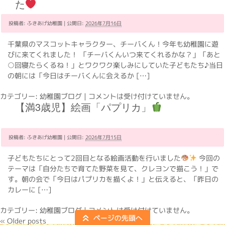
た
投稿者:
ふきあげ幼稚園
|
公開日:
2026年7月16日
千葉県のマスコットキャラクター、チーバくん！今年も幼稚園に遊
びに来てくれました！ 「チーバくんいつ来てくれるかな？」「あと
○回寝たらくるね！」とワクワク楽しみにしていた子どもたち♪当日
の朝には「今日はチーバくんに会えるか […]
カテゴリー:
幼稚園ブログ
|
コメントは受け付けていません。
【満3歳児】絵画「パプリカ」
投稿者:
ふきあげ幼稚園
|
公開日:
2026年7月15日
子どもたちにとって2回目となる絵画活動を行いました
今回の
テーマは「自分たちで育てた野菜を見て、クレヨンで描こう！」で
す。朝の会で「今日はパプリカを描くよ！」と伝えると、「昨日の
カレーに […]
カテゴリー:
幼稚園ブログ
|
コメントは受け付けていません。
«
Older posts