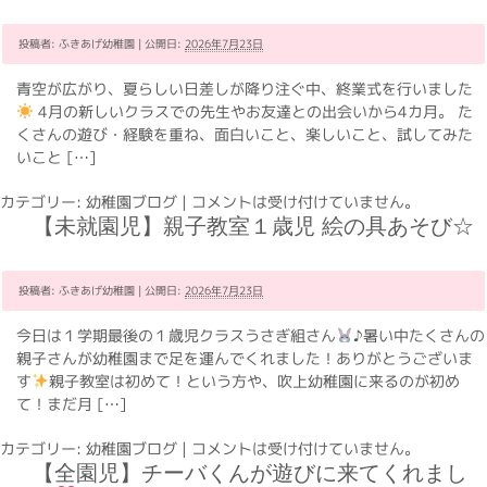
投稿者:
ふきあげ幼稚園
|
公開日:
2026年7月23日
青空が広がり、夏らしい日差しが降り注ぐ中、終業式を行いました
4月の新しいクラスでの先生やお友達との出会いから4カ月。 た
くさんの遊び・経験を重ね、面白いこと、楽しいこと、試してみた
いこと […]
カテゴリー:
幼稚園ブログ
|
コメントは受け付けていません。
【未就園児】親子教室１歳児 絵の具あそび☆
投稿者:
ふきあげ幼稚園
|
公開日:
2026年7月23日
今日は１学期最後の１歳児クラスうさぎ組さん
♪暑い中たくさんの
親子さんが幼稚園まで足を運んでくれました！ありがとうございま
す
親子教室は初めて！という方や、吹上幼稚園に来るのが初め
て！まだ月 […]
カテゴリー:
幼稚園ブログ
|
コメントは受け付けていません。
【全園児】チーバくんが遊びに来てくれまし