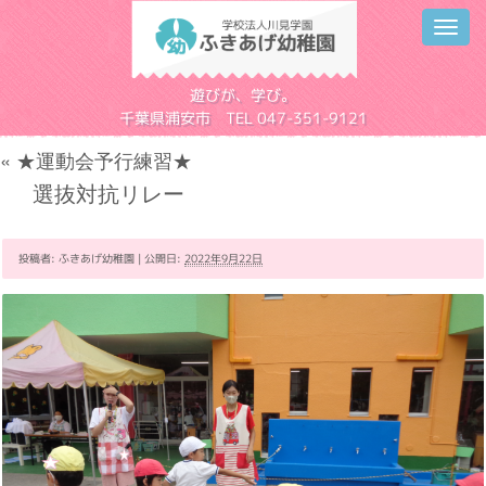
Toggl
navig
学校法人川見学園
遊びが、学び。
千葉県浦安市 TEL 047-351-9121
«
★運動会予行練習★
選抜対抗リレー
投稿者:
ふきあげ幼稚園
|
公開日:
2022年9月22日