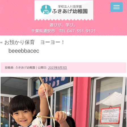
Toggl
navig
学校法人川見学園
遊びが、学び。
千葉県浦安市 TEL 047-351-9121
«
お預かり保育 ヨーヨー！
beeebbacec
投稿者:
ふきあげ幼稚園
|
公開日:
2023年8月3日