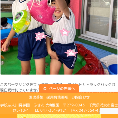
この
パーマリンク
をブックマークする。 コメントとトラックバックは
現在受け付けていません。
園児募集
採用募集要項
お問合わせ
学校法人川見学園 ふきあげ幼稚園 〒279-0043 千葉県浦安市富士
見5-10-1 TEL 047-351-9121 FAX 047-354-4574
Copyright ©Fukiage Kindergarten