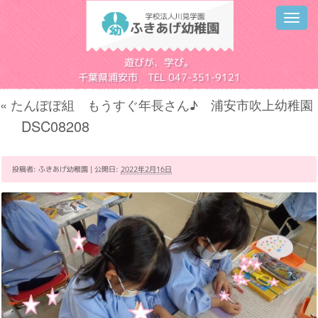
Toggl
navig
学校法人川見学園
遊びが、学び。
千葉県浦安市 TEL 047-351-9121
«
たんぽぽ組 もうすぐ年長さん♪ 浦安市吹上幼稚園
DSC08208
投稿者:
ふきあげ幼稚園
|
公開日:
2022年2月16日