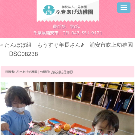
Toggl
navig
学校法人川見学園
遊びが、学び。
千葉県浦安市 TEL 047-351-9121
«
たんぽぽ組 もうすぐ年長さん♪ 浦安市吹上幼稚園
DSC08238
投稿者:
ふきあげ幼稚園
|
公開日:
2022年2月16日