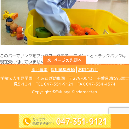
この
パーマリンク
をブックマークする。 コメントとトラックバックは
現在受け付けていません。
園児募集
採用募集要項
お問合わせ
学校法人川見学園 ふきあげ幼稚園 〒279-0043 千葉県浦安市富士
見5-10-1 TEL 047-351-9121 FAX 047-354-4574
Copyright ©Fukiage Kindergarten