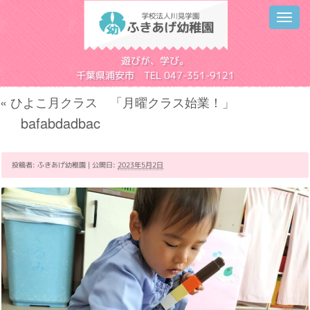
Toggl
navig
学校法人川見学園
遊びが、学び。
千葉県浦安市 TEL 047-351-9121
«
ひよこ月クラス 「月曜クラス始業！」
bafabdadbac
投稿者:
ふきあげ幼稚園
|
公開日:
2023年5月2日