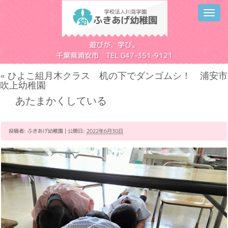
Toggl
navig
学校法人川見学園
遊びが、学び。
千葉県浦安市 TEL 047-351-9121
«
ひよこ組月木クラス 机の下でダンゴムシ！ 浦安市
吹上幼稚園
あたまかくしている
投稿者:
ふきあげ幼稚園
|
公開日:
2022年6月30日