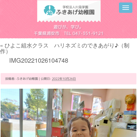
Toggl
navig
学校法人川見学園
遊びが、学び。
千葉県浦安市 TEL 047-351-9121
«
ひよこ組水クラス ハリネズミのできあがり♪（制
作）
IMG20221026104748
投稿者:
ふきあげ幼稚園
|
公開日:
2022年10月26日