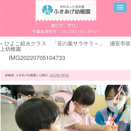
Toggl
navig
学校法人川見学園
遊びが、学び。
千葉県浦安市 TEL 047-351-9121
«
ひよこ組火クラス 「笹の葉サラサラ～」 浦安市吹
上幼稚園
IMG20220705104733
投稿者:
ふきあげ幼稚園
|
公開日:
2022年7月5日