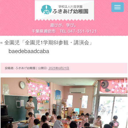
Toggl
navig
学校法人川見学園
遊びが、学び。
千葉県浦安市 TEL 047-351-9121
«
全園児「全園児1学期SI参観・講演会」
baedebaadcaba
投稿者:
ふきあげ幼稚園
|
公開日:
2023年6月21日