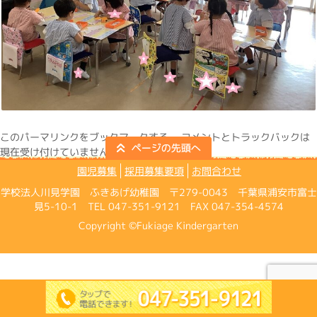
この
パーマリンク
をブックマークする。 コメントとトラックバックは
現在受け付けていません。
園児募集
採用募集要項
お問合わせ
学校法人川見学園 ふきあげ幼稚園 〒279-0043 千葉県浦安市富士
見5-10-1 TEL 047-351-9121 FAX 047-354-4574
Copyright ©Fukiage Kindergarten