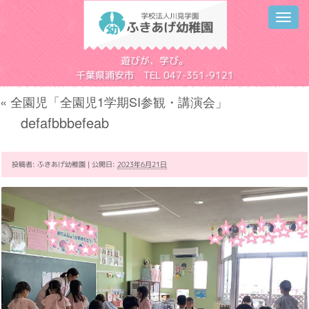
Toggl
navig
学校法人川見学園
遊びが、学び。
千葉県浦安市 TEL 047-351-9121
«
全園児「全園児1学期SI参観・講演会」
defafbbbefeab
投稿者:
ふきあげ幼稚園
|
公開日:
2023年6月21日