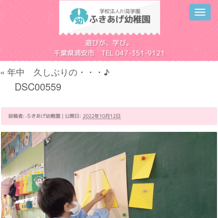
Toggl
navig
学校法人川見学園
遊びが、学び。
千葉県浦安市 TEL 047-351-9121
«
年中 久しぶりの・・・♪
DSC00559
投稿者:
ふきあげ幼稚園
|
公開日:
2022年10月12日