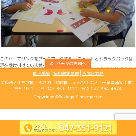
この
パーマリンク
をブックマークする。 コメントとトラックバックは
現在受け付けていません。
園児募集
採用募集要項
お問合わせ
学校法人川見学園 ふきあげ幼稚園 〒279-0043 千葉県浦安市富士
見5-10-1 TEL 047-351-9121 FAX 047-354-4574
Copyright ©Fukiage Kindergarten