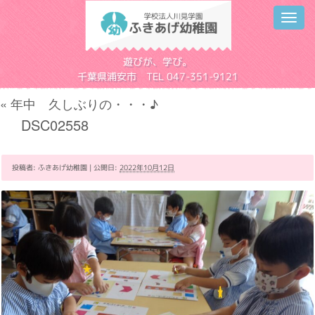
Toggl
navig
学校法人川見学園
遊びが、学び。
千葉県浦安市 TEL 047-351-9121
«
年中 久しぶりの・・・♪
DSC02558
投稿者:
ふきあげ幼稚園
|
公開日:
2022年10月12日